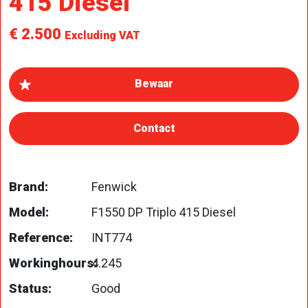
415 Diesel
€ 2.500
Excluding VAT
Contact
Brand:
Fenwick
Model:
F1550 DP Triplo 415 Diesel
Reference:
INT774
Workinghours:
4.245
Status:
Good