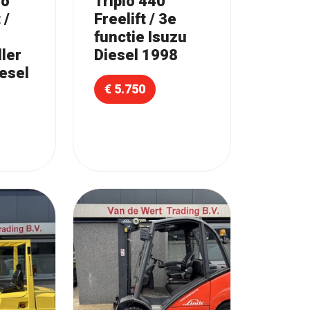
lo
Triplo 440
 /
Freelift / 3e
functie Isuzu
ler
Diesel 1998
esel
€ 5.750