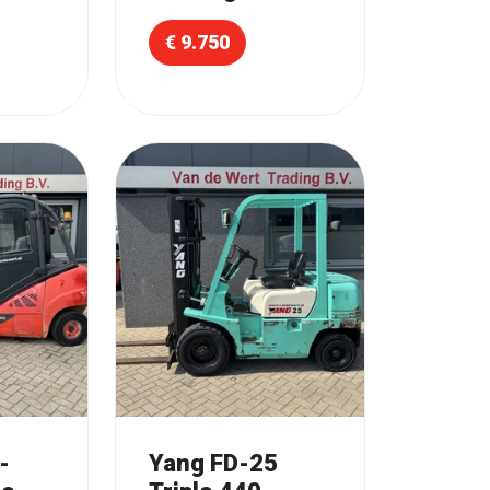
€ 9.750
-
Yang FD-25