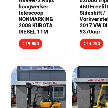
HX99B-2 Rups
02/600 trip
hoogwerker
460 Freelift
telescoop
Sideshift /
NONMARKING
Vorkverstel
2008 KUBOTA
2017 VW Di
DIESEL 11M
9370uur
€ 19.950
€ 14.750