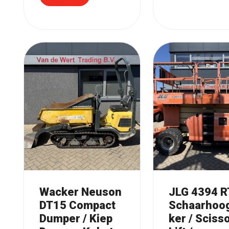
Wacker Neuson
JLG 4394 R
DT15 Compact
Schaarhoo
Dumper / Kiep
ker / Sciss