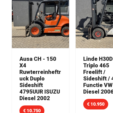
Ausa CH - 150
Linde H30
X4
Triplo 465
Ruwterreinheftr
Freelift /
uck Duplo
Sideshift / 
Sideshift
Functie VW
4795UUR ISUZU
Diesel 200
Diesel 2002
€ 10.950
€ 10.750