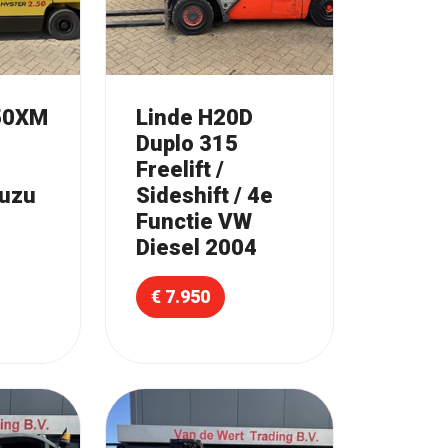
.50XM
Linde H20D
Duplo 315
Freelift /
suzu
Sideshift / 4e
Functie VW
Diesel 2004
€ 7.950