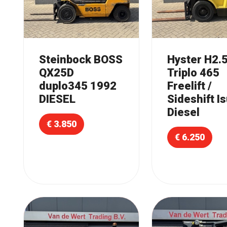
Steinbock BOSS
Hyster H2
QX25D
Triplo 465
duplo345 1992
Freelift /
DIESEL
Sideshift I
Diesel
€ 3.850
€ 6.250