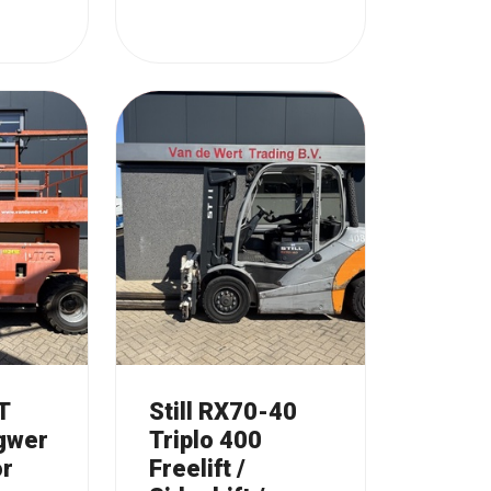
T
Still RX70-40
gwer
Triplo 400
or
Freelift /