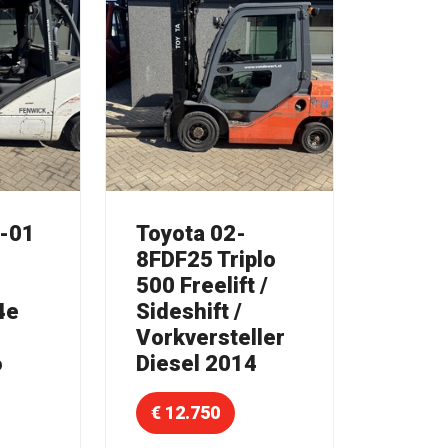
D-01
Toyota 02-
8FDF25 Triplo
500 Freelift /
4e
Sideshift /
Vorkversteller
6
Diesel 2014
€ 12.750