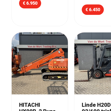
€ 6.950
€ 6.450
HITACHI
Linde H20D