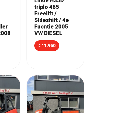
Linde H35D
triplo 465
Freelift /
Sideshift / 4e
ler
Fucntie 2005
2008
VW DIESEL
€ 11.950