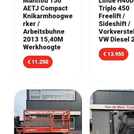
Manitou 150
Linde H40D
AETJ Compact
Triplo 450
Knikarmhoogwe
Freelift /
rker /
Sideshift /
Arbeitsbuhne
Vorkverstel
2013 15,40M
VW Diesel 
Werkhoogte
€ 13.950
€ 11.250