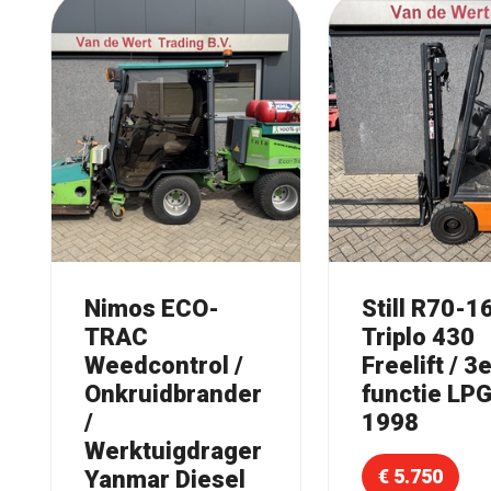
Nimos ECO-
Still R70-1
TRAC
Triplo 430
Weedcontrol /
Freelift / 3
Onkruidbrander
functie LP
/
1998
Werktuigdrager
€ 5.750
Yanmar Diesel