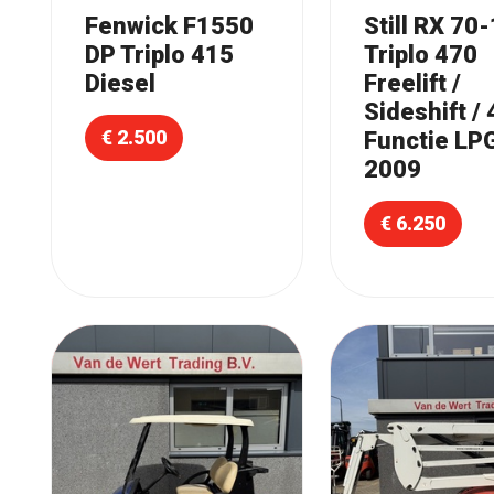
Fenwick F1550
Still RX 70
DP Triplo 415
Triplo 470
Diesel
Freelift /
Sideshift / 
€ 2.500
Functie LP
2009
€ 6.250