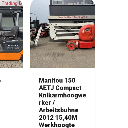
6
Manitou 150
AETJ Compact
e
Knikarmhoogwe
G
rker /
Arbeitsbuhne
2012 15,40M
Werkhoogte