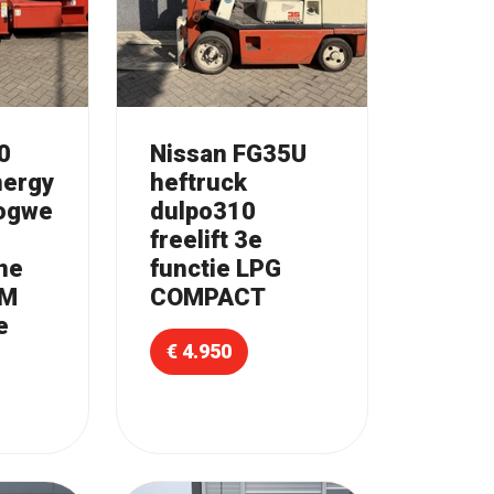
0
Nissan FG35U
nergy
heftruck
ogwe
dulpo310
freelift 3e
ne
functie LPG
0M
COMPACT
e
€ 4.950