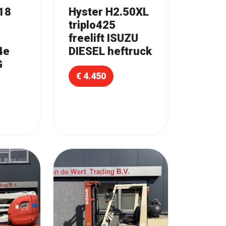
-18
Hyster H2.50XL
triplo425
freelift ISUZU
4e
DIESEL heftruck
G
€ 4.450