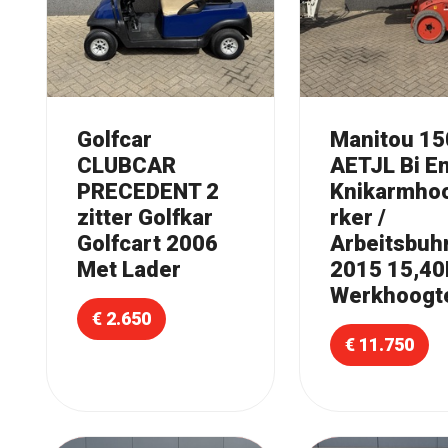
Golfcar
Manitou 15
CLUBCAR
AETJL Bi E
PRECEDENT 2
Knikarmho
zitter Golfkar
rker /
Golfcart 2006
Arbeitsbuh
Met Lader
2015 15,4
Werkhoogt
€ 2.650
€ 11.750