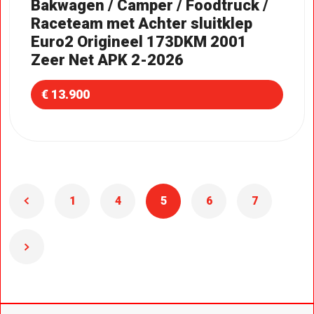
Bakwagen / Camper / Foodtruck /
Raceteam met Achter sluitklep
Euro2 Origineel 173DKM 2001
Zeer Net APK 2-2026
€ 13.900
1
4
5
6
7